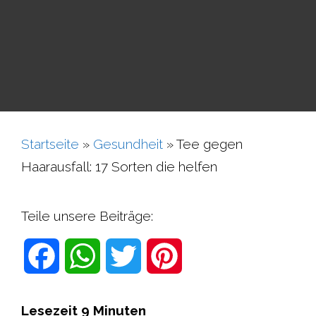
Startseite
»
Gesundheit
»
Tee gegen
Haarausfall: 17 Sorten die helfen
Teile unsere Beiträge:
F
W
T
P
a
h
w
i
Lesezeit
9
Minuten