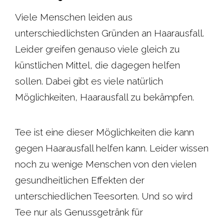
c
a
i
n
Viele Menschen leiden aus
unterschiedlichsten Gründen an Haarausfall.
e
t
t
t
Leider greifen genauso viele gleich zu
b
s
t
e
künstlichen Mittel, die dagegen helfen
sollen. Dabei gibt es viele natürlich
o
A
e
r
Möglichkeiten, Haarausfall zu bekämpfen.
o
p
r
e
Tee ist eine dieser Möglichkeiten die kann
k
p
s
gegen Haarausfall helfen kann. Leider wissen
t
noch zu wenige Menschen von den vielen
gesundheitlichen Effekten der
unterschiedlichen Teesorten. Und so wird
Tee nur als Genussgetränk für