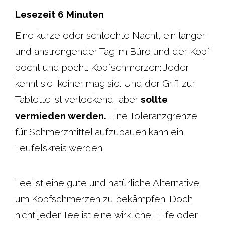
a
h
w
i
Lesezeit
6
Minuten
c
a
i
n
Eine kurze oder schlechte Nacht, ein langer
und anstrengender Tag im Büro und der Kopf
e
t
t
t
pocht und pocht. Kopfschmerzen: Jeder
b
s
t
e
kennt sie, keiner mag sie. Und der Griff zur
Tablette ist verlockend, aber
sollte
o
A
e
r
vermieden werden.
Eine Toleranzgrenze
o
p
r
e
für Schmerzmittel aufzubauen kann ein
Teufelskreis werden.
k
p
s
t
Tee ist eine gute und natürliche Alternative
um Kopfschmerzen zu bekämpfen. Doch
nicht jeder Tee ist eine wirkliche Hilfe oder