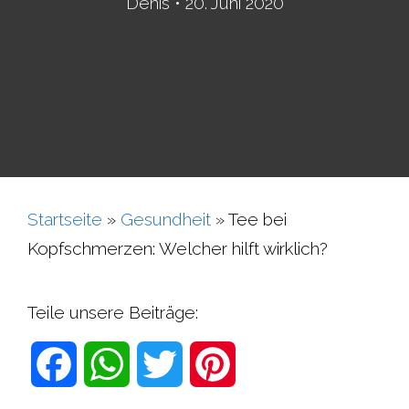
Denis
•
20. Juni 2020
Startseite
»
Gesundheit
»
Tee bei
Kopfschmerzen: Welcher hilft wirklich?
Teile unsere Beiträge:
F
W
T
P