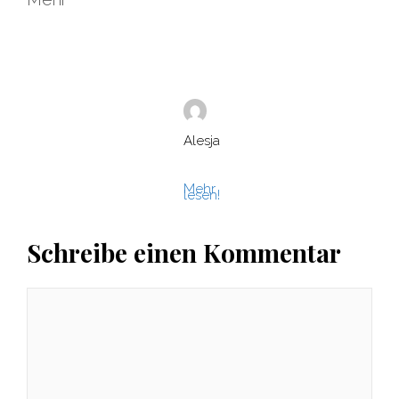
Alesja
Mehr
lesen!
Schreibe einen Kommentar
Kommentar