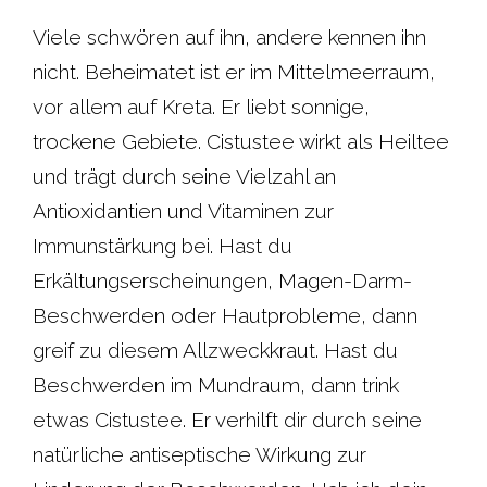
c
a
i
n
Viele schwören auf ihn, andere kennen ihn
nicht. Beheimatet ist er im Mittelmeerraum,
e
t
t
t
vor allem auf Kreta. Er liebt sonnige,
b
s
t
e
trockene Gebiete. Cistustee wirkt als Heiltee
und trägt durch seine Vielzahl an
o
A
e
r
Antioxidantien und Vitaminen zur
o
p
r
e
Immunstärkung bei. Hast du
Erkältungserscheinungen, Magen-Darm-
k
p
s
Beschwerden oder Hautprobleme, dann
t
greif zu diesem Allzweckkraut. Hast du
Beschwerden im Mundraum, dann trink
etwas Cistustee. Er verhilft dir durch seine
natürliche antiseptische Wirkung zur