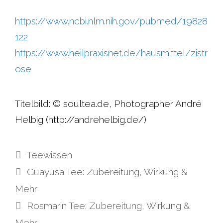
https://www.ncbi.nlm.nih.gov/pubmed/19828
122
https://www.heilpraxisnet.de/hausmittel/zistr
ose
Titelbild: © soultea.de, Photographer André
Helbig (http://andrehelbig.de/)
Kategorien
Teewissen
Guayusa Tee: Zubereitung, Wirkung &
Mehr
Rosmarin Tee: Zubereitung, Wirkung &
Mehr