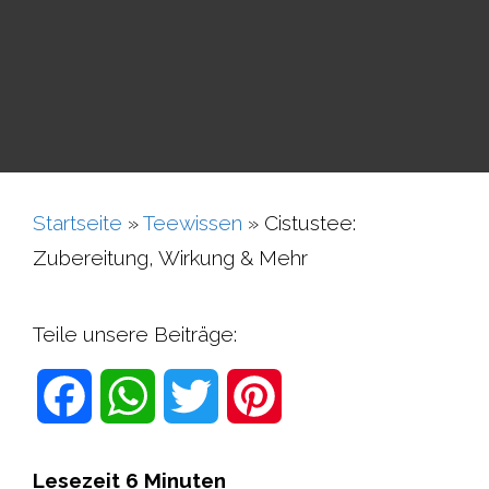
Startseite
»
Teewissen
»
Cistustee:
Zubereitung, Wirkung & Mehr
Teile unsere Beiträge:
F
W
T
P
a
h
w
i
Lesezeit
6
Minuten