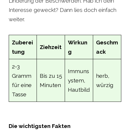
Linderung der Beschwerden. Hab ich dein
Interesse geweckt? Dann lies doch einfach
weiter.
Zuberei
Wirkun
Geschm
Ziehzeit
tung
g
ack
2-3
Immuns
Gramm
Bis zu 15
herb,
ystem,
für eine
Minuten
würzig
Hautbild
Tasse
Die wichtigsten Fakten