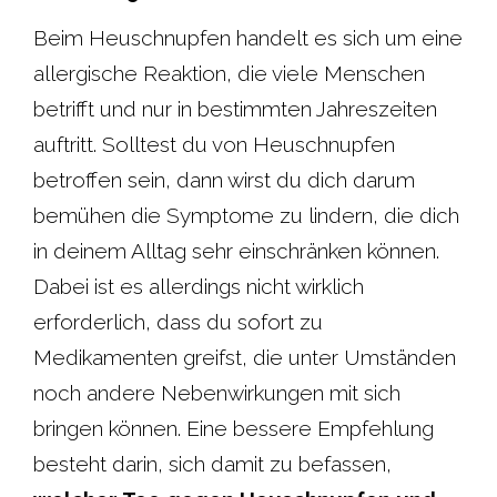
c
a
i
n
Beim Heuschnupfen handelt es sich um eine
allergische Reaktion, die viele Menschen
e
t
t
t
betrifft und nur in bestimmten Jahreszeiten
b
s
t
e
auftritt. Solltest du von Heuschnupfen
betroffen sein, dann wirst du dich darum
o
A
e
r
bemühen die Symptome zu lindern, die dich
o
p
r
e
in deinem Alltag sehr einschränken können.
Dabei ist es allerdings nicht wirklich
k
p
s
erforderlich, dass du sofort zu
t
Medikamenten greifst, die unter Umständen
noch andere Nebenwirkungen mit sich
bringen können. Eine bessere Empfehlung
besteht darin, sich damit zu befassen,