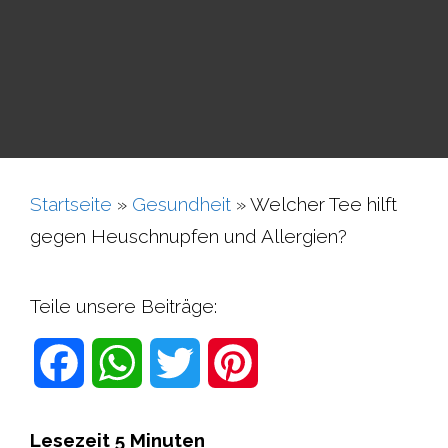
Startseite
»
Gesundheit
»
Welcher Tee hilft
gegen Heuschnupfen und Allergien?
Teile unsere Beiträge:
F
W
T
P
a
h
w
i
Lesezeit
5
Minuten