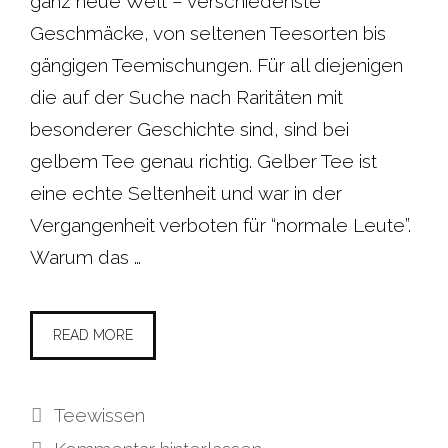
ganz neue Welt – verschiedenste
Geschmäcke, von seltenen Teesorten bis
gängigen Teemischungen. Für all diejenigen
die auf der Suche nach Raritäten mit
besonderer Geschichte sind, sind bei
gelbem Tee genau richtig. Gelber Tee ist
eine echte Seltenheit und war in der
Vergangenheit verboten für “normale Leute”.
Warum das …
READ MORE
Kategorien
Teewissen