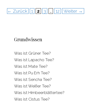
Seite
Seite
Seite
Seite
←
Zurück
1
2
3
…
12
Weiter
→
Grundwissen
Was ist Grüner Tee?
Was ist Lapacho Tee?
Was ist Mate Tee?
Was ist Pu Erh Tee?
Was ist Sencha Tee?
Was ist Weißer Tee?
Was ist Himbeerblättertee?
Was ist Cistus Tee?