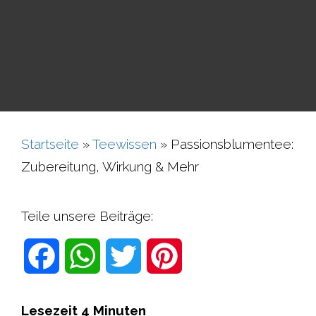
Startseite
»
Teewissen
»
Passionsblumentee:
Zubereitung, Wirkung & Mehr
Teile unsere Beiträge:
F
W
T
P
a
h
w
i
Lesezeit
4
Minuten