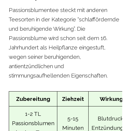
c
a
i
n
Passionsblumentee steckt mit anderen
Teesorten in der Kategorie “schlaffördernde
e
t
t
t
und beruhigende Wirkung”. Die
b
s
t
e
Passionsblume wird schon seit dem 16.
Jahrhundert als Heilpflanze eingestuft,
o
A
e
r
wegen seiner beruhigenden,
o
p
r
e
antientzündlichen und
stimmungsaufhellenden Eigenschaften.
k
p
s
t
Zubereitung
Ziehzeit
Wirkung
1-2 TL
5-15
Blutdruck,
Passionsblumen
Minuten
Entzündungen