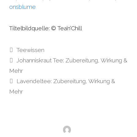
onsblume
Tiltelbildquelle: © Tea’n’Chill
Kategorien
Teewissen
Johanniskraut Tee: Zubereitung, Wirkung &
Mehr
Lavendeltee: Zubereitung, Wirkung &
Mehr