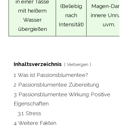
in einer Tasse
(Beliebig
Magen-Darm,
mit heißem
nach
innere Unruhe
Wasser
Intensität)
uvm.
übergießen
Inhaltsverzeichnis
Verbergen
1
Was ist Passionsblumentee?
2
Passionsblumentee Zubereitung
3
Passionsblumentee Wirkung: Positive
Eigenschaften
3.1
Stress
4
Weitere Fakten