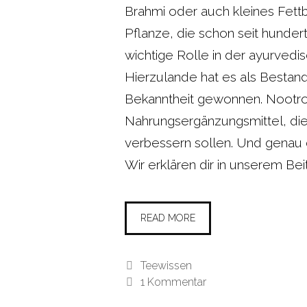
Brahmi oder auch kleines Fettbl
Pflanze, die schon seit hunder
wichtige Rolle in der ayurvedi
Hierzulande hat es als Bestand
Bekanntheit gewonnen. Nootro
Nahrungsergänzungsmittel, die
verbessern sollen. Und genau d
Wir erklären dir in unserem Be
READ MORE
Kategorien
Teewissen
1 Kommentar