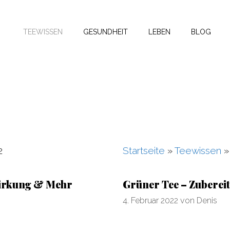
TEEWISSEN
GESUNDHEIT
LEBEN
BLOG
2
Startseite
»
Teewissen
Wirkung & Mehr
Grüner Tee – Zubere
4. Februar 2022
von
Denis