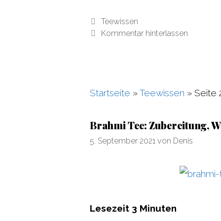
Kategorien
Teewissen
Kommentar hinterlassen
Startseite
»
Teewissen
»
Seite 
Brahmi Tee: Zubereitung, 
5. September 2021
von
Denis
Lesezeit
3
Minuten