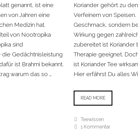
att genannt, ist eine
Koriander gehört zu de
ten von Jahren eine
Verfeinern von Speisen. E
schen Medizin hat.
Geschmack, sondern bes
teil von Nootropika
Wirkung gegen zahlreic
pika sind
zubereitet ist Koriande
 die Gedächtnisleistung
Therapie geeignet. Do
afür ist Brahmi bekannt.
ist Koriander Tee wirksa
itrag warum das so …
Hier erfährst Du alles W
READ MORE
Kategorien
Teewissen
1 Kommentar