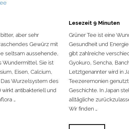
Lesezeit
9
Minuten
itter, aber sehr
Grüner Tee ist eine Wun
erraschendes Gewürz mit
Gesundheit und Energieb
Die seltsam aussehende,
gibt zahlreiche verschi
 Wundermittel. Sie ist
Gyokuro, Sencha, Banch
esium, Eisen, Calcium,
Letztgenannter wird in Ja
. Das Wurzelsystem des
Teezeremonien genutzt 
irkt antibakteriell und
Geschichte. In Japan ste
flora …
alltägliche zurückzula
Wir finden …