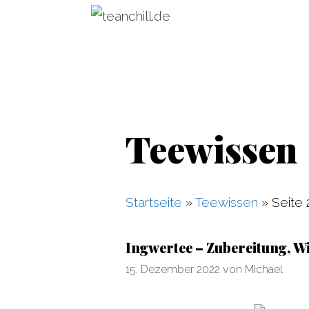
Zum
Inhalt
springen
Teewissen
Startseite
»
Teewissen
»
Seite 
Ingwertee – Zubereitung, 
15. Dezember 2022
von
Michael