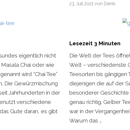
23. Juli 2021
von
Denis
Lesezeit
3
Minuten
sundes eigentlich nicht
Die Welt der Tees öffne
 Masala Chai oder wie
Welt – verschiedenste 
enannt wird “Chai Tee”
Teesorten bis gängigen 
n. Die Gewürzmischung
diejenigen die auf der S
eit Jahrhunderten in der
besonderer Geschichte 
benutzt verschiedene
genau richtig. Gelber Te
as Gute daran, es gibt
war in der Vergangenhei
Warum das …