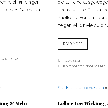
och reich an einigen
die auf eine ausgewoge
eit etwas Gutes tun.
etwas für Ihre Gesundhe
Knolle auf verschiedene
zeigen wir dir wie du dir 
READ MORE
tersilientee
Kategorien
Teewissen
Kommentar hinterlassen
2
Startseite
»
Teewissen
rkung & Mehr
Gelber Tee: Wirkung,