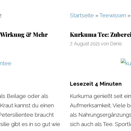
2
Startseite
»
Teewissen
g, Wirkung & Mehr
Kurkuma Tee: Zubere
7. August 2021
von
Denis
Lesezeit
4
Minuten
 als Beilage oder als
Kurkuma genießt seit ei
Kraut kannst du einen
Aufmerksamkeit. Viele 
etersilientee braucht
als Nahrungsergänzungs
ilie gibt es in so gut wie
sich auch als Tee. Spo