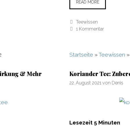
READ MORE
Kategorien
Teewissen
1 Kommentar
2
Startseite
»
Teewissen
Wirkung & Mehr
Koriander Tee: Zuber
22. August 2021
von
Denis
Lesezeit
5
Minuten