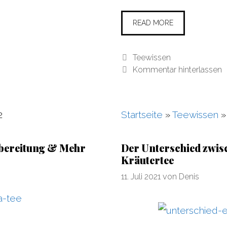
READ MORE
Kategorien
Teewissen
Kommentar hinterlassen
2
Startseite
»
Teewissen
ubereitung & Mehr
Der Unterschied zwis
Kräutertee
11. Juli 2021
von
Denis