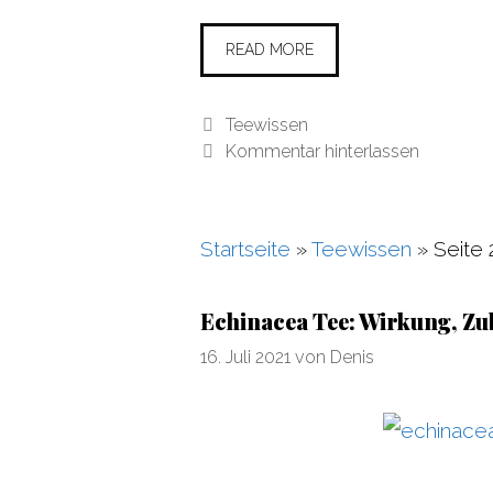
READ MORE
Kategorien
Teewissen
Kommentar hinterlassen
Startseite
»
Teewissen
»
Seite 
Echinacea Tee: Wirkung, Z
16. Juli 2021
von
Denis