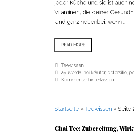
jeder Küche und sie ist auch n
Vitaminen, die deiner Gesundh
Und ganz nebenbei, wenn …
READ MORE
Kategorien
Teewissen
Schlagwörter
ayuverda
,
heilkräuter
,
petersilie
,
pe
Kommentar hinterlassen
Startseite
»
Teewissen
»
Seite 
Chai Tee: Zubereitung, Wi