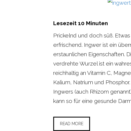
Lesezeit
10
Minuten
Prickelnd und doch süß. Etwas b
erfrischend. Ingwer ist ein üb
erstaunlichen Eigenschaften. 
verdrehte Wurzel ist ein wahres
reichhaltig an Vitamin C, Magn
Kalium, Natrium und Phosphor
Ingwers (auch Rhizom genannt) w
kann so für eine gesunde Darm
READ MORE