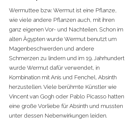
c
a
i
n
Wermuttee bzw. Wermut ist eine Pflanze,
wie viele andere Pflanzen auch, mit ihren
e
t
t
t
ganz eigenen Vor- und Nachteilen. Schon im
b
s
t
e
alten Ägypten wurde Wermut benutzt um
Magenbeschwerden und andere
o
A
e
r
Schmerzen zu lindern und im 19. Jahrhundert
o
p
r
e
wurde Wermut dafür verwendet, in
Kombination mit Anis und Fenchel, Absinth
k
p
s
herzustellen. Viele berühmte Künstler wie
t
Vincent van Gogh oder Pablo Picasso hatten
eine große Vorliebe für Absinth und mussten
unter dessen Nebenwirkungen leiden.