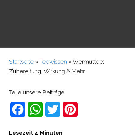
Startseite
»
Teewissen
»
Wermuttee:
Zubereitung, Wirkung & Mehr
Teile unsere Beiträge:
F
W
T
P
a
h
w
i
Lesezeit
4
Minuten