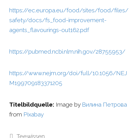
https://ec.europa.eu/food/sites/food/files/
safety/docs/fs_food-improvement-
agents_flavourings-out162.pdf
https://pubmed.ncbi.nlm.nih.gov/28755953/
https://www.nejm.org/doi/full/10.1056/NEJ
M199709183371205
Titelbildquelle:
Image by
Вилина Петрова
from
Pixabay
Kategorien
Teewissen