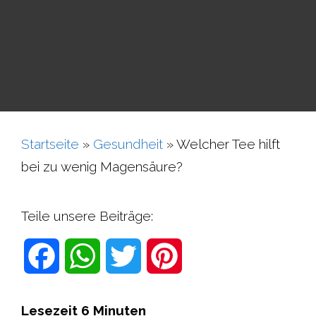
Startseite
»
Gesundheit
»
Welcher Tee hilft
bei zu wenig Magensäure?
Teile unsere Beiträge:
F
W
T
P
a
h
w
i
Lesezeit
6
Minuten