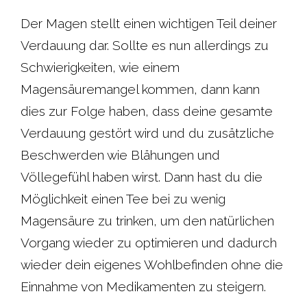
c
a
i
n
Der Magen stellt einen wichtigen Teil deiner
Verdauung dar. Sollte es nun allerdings zu
e
t
t
t
Schwierigkeiten, wie einem
b
s
t
e
Magensäuremangel kommen, dann kann
dies zur Folge haben, dass deine gesamte
o
A
e
r
Verdauung gestört wird und du zusätzliche
o
p
r
e
Beschwerden wie Blähungen und
Völlegefühl haben wirst. Dann hast du die
k
p
s
Möglichkeit einen Tee bei zu wenig
t
Magensäure zu trinken, um den natürlichen
Vorgang wieder zu optimieren und dadurch
wieder dein eigenes Wohlbefinden ohne die
Einnahme von Medikamenten zu steigern.