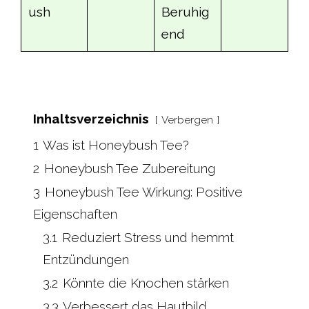
ush
Beruhig
end
Inhaltsverzeichnis
Verbergen
1
Was ist Honeybush Tee?
2
Honeybush Tee Zubereitung
3
Honeybush Tee Wirkung: Positive
Eigenschaften
3.1
Reduziert Stress und hemmt
Entzündungen
3.2
Könnte die Knochen stärken
3.3
Verbessert das Hautbild