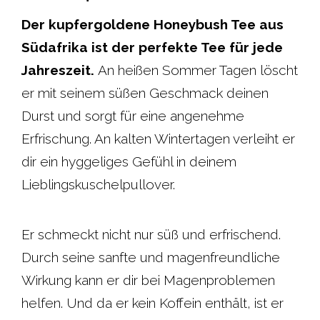
c
a
i
n
Der kupfergoldene Honeybush Tee aus
Südafrika ist der perfekte Tee für jede
e
t
t
t
Jahreszeit.
An heißen Sommer Tagen löscht
b
s
t
e
er mit seinem süßen Geschmack deinen
Durst und sorgt für eine angenehme
o
A
e
r
Erfrischung. An kalten Wintertagen verleiht er
o
p
r
e
dir ein hyggeliges Gefühl in deinem
Lieblingskuschelpullover.
k
p
s
t
Er schmeckt nicht nur süß und erfrischend.
Durch seine sanfte und magenfreundliche
Wirkung kann er dir bei Magenproblemen
helfen. Und da er kein Koffein enthält, ist er