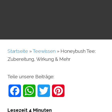
Startseite
»
Teewissen
»
Honeybush Tee:
Zubereitung, Wirkung & Mehr
Teile unsere Beiträge:
F
W
T
P
a
h
w
i
Lesezeit
4
Minuten