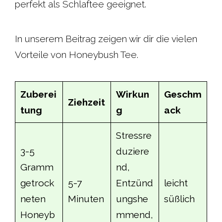
perfekt als Schlaftee geeignet.
In unserem Beitrag zeigen wir dir die vielen
Vorteile von Honeybush Tee.
Zuberei
Wirkun
Geschm
Ziehzeit
tung
g
ack
Stressre
3-5
duziere
Gramm
nd,
getrock
5-7
Entzünd
leicht
neten
Minuten
ungshe
süßlich
Honeyb
mmend,