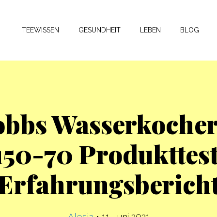
TEEWISSEN
GESUNDHEIT
LEBEN
BLOG
obbs Wasserkocher
150-70 Produkttes
Erfahrungsberich
Alesja
•
11. Juni 2021