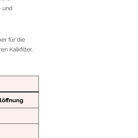
- und
r für die
n Kalkfilter,
löffnung