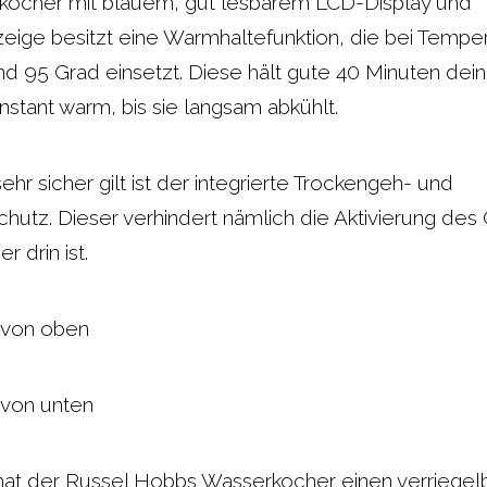
kocher mit blauem, gut lesbarem LCD-Display und
eige besitzt eine Warmhaltefunktion, die bei Tempe
nd 95 Grad einsetzt. Diese hält gute 40 Minuten de
stant warm, bis sie langsam abkühlt.
hr sicher gilt ist der integrierte Trockengeh- und
hutz. Dieser verhindert nämlich die Aktivierung de
 drin ist.
hat der Russel Hobbs Wasserkocher einen verriegel