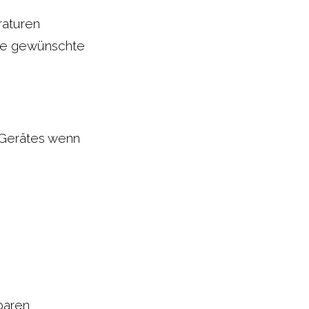
raturen
ine gewünschte
s Gerätes wenn
baren