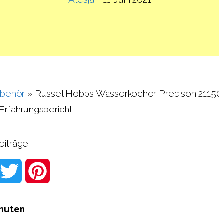
behör
»
Russel Hobbs Wasserkocher Precison 2115
Erfahrungsbericht
eiträge:
W
T
P
w
i
nuten