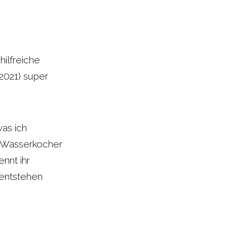
ilfreiche
.2021) super
was ich
en Wasserkocher
nnt ihr
 entstehen