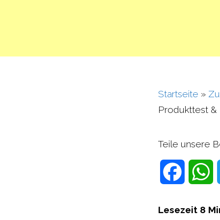
Startseite
»
Zu
Produkttest & 
Teile unsere B
F
a
h
Lesezeit
8
Mi