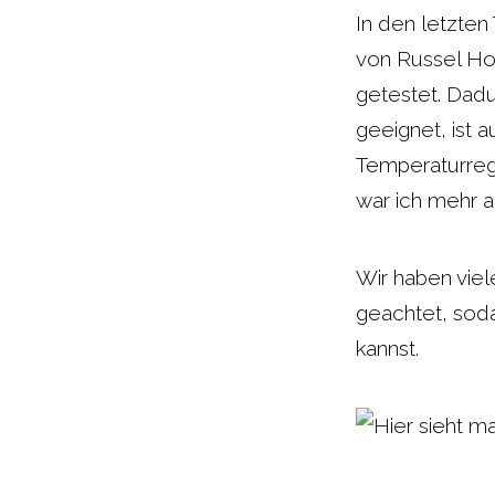
c
a
In den letzte
von Russel Hob
e
t
getestet. Dadu
b
s
geeignet, ist 
Temperaturrege
o
A
war ich mehr a
o
p
Wir haben viel
k
p
geachtet, soda
kannst.