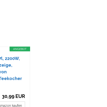
ANGEBOT
7l, 2200W,
zeige,
 von
 Teekocher
30,99 EUR
Amazon kaufen