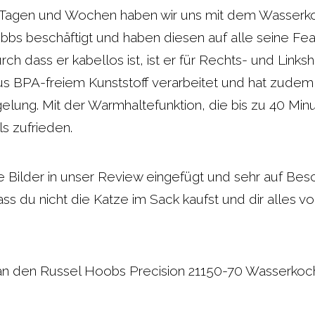
i
n
n Tagen und Wochen haben wir uns mit dem Wasserk
bs beschäftigt und haben diesen auf alle seine Fe
t
t
rch dass er kabellos ist, ist er für Rechts- und Links
t
e
aus BPA-freiem Kunststoff verarbeitet und hat zudem
lung. Mit der Warmhaltefunktion, die bis zu 40 Minu
e
r
ls zufrieden.
r
e
e Bilder in unser Review eingefügt und sehr auf Bes
s
ss du nicht die Katze im Sack kaufst und dir alles vo
t