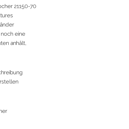
ocher 21150-70
atures
händer
 noch eine
ten anhält,
chreibung
rstellen