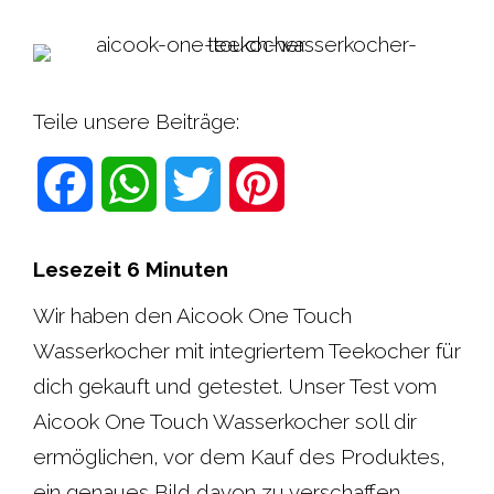
Teile unsere Beiträge:
F
W
T
P
a
h
w
i
Lesezeit
6
Minuten
c
a
i
n
Wir haben den Aicook One Touch
Wasserkocher mit integriertem Teekocher für
e
t
t
t
dich gekauft und getestet. Unser Test vom
b
s
t
e
Aicook One Touch Wasserkocher soll dir
ermöglichen, vor dem Kauf des Produktes,
o
A
e
r
ein genaues Bild davon zu verschaffen.