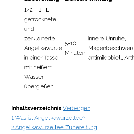
1/2 – 1 TL
getrocknete
und
zerkleinerte
innere Unruhe,
5-10
Angelikawurzel
Magenbeschwerd
Minuten
in einer Tasse
antimikrobiell, Arth
mit heißem
Wasser
übergießen
Inhaltsverzeichnis
Verbergen
1
Was ist Angelikawurzeltee?
2
Angelikawurzeltee Zubereitung