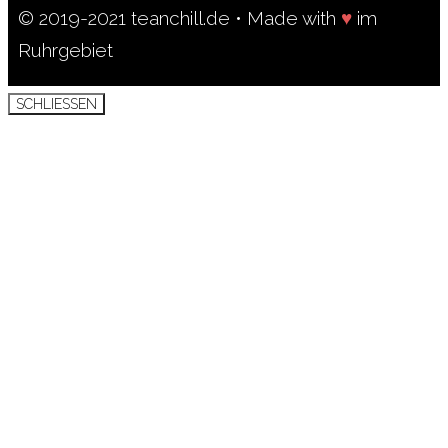
© 2019-2021 teanchill.de • Made with
♥
im
Ruhrgebiet
SCHLIESSEN