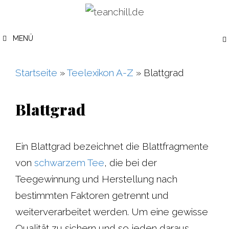
Zum
Inhalt
MENÜ
springen
Startseite
»
Teelexikon A-Z
»
Blattgrad
Blattgrad
Ein Blattgrad bezeichnet die Blattfragmente
von
schwarzem Tee
, die bei der
Teegewinnung und Herstellung nach
bestimmten Faktoren getrennt und
weiterverarbeitet werden. Um eine gewisse
Qualität zu sichern und so jeden daraus