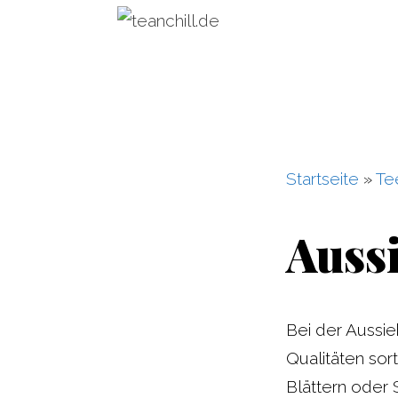
Zum
Inhalt
springen
Startseite
»
Te
Auss
Bei der Aussie
Qualitäten sor
Blättern oder 